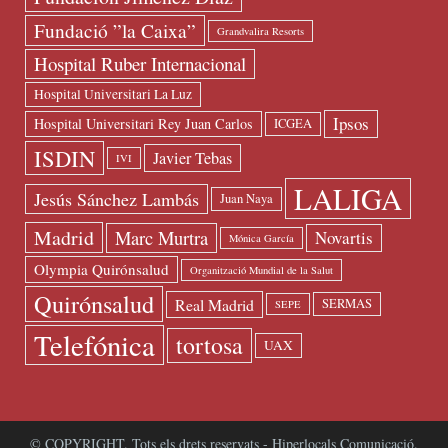
Fundació ”la Caixa”
Grandvalira Resorts
Hospital Ruber Internacional
Hospital Universitari La Luz
Ipsos
Hospital Universitari Rey Juan Carlos
ICGEA
ISDIN
Javier Tebas
IVI
LALIGA
Jesús Sánchez Lambás
Juan Naya
Madrid
Marc Murtra
Novartis
Mónica García
Olympia Quirónsalud
Organització Mundial de la Salut
Quirónsalud
Real Madrid
SERMAS
SEPE
Telefónica
tortosa
UAX
© COPYRIGHT. Tots els drets reservats - Hiperlocals Comunicació.