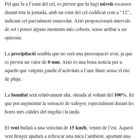
núvols
Pel que fa a l’estat del cel, es preveu que hi hagi
escassos
durant tota la jornada, amb un estat del cel codificat com a “12”,
indicant cel parcialment ennuvolat. Això proporcionarà intervals
de sol i potser alguns moments més coberts, sense arribar a ser
opressiu.
precipitació
La
sembla que no serà una preocupació avui, ja que
0 mm
es preveu un valor de
. Això és una bona notícia per a
aquells que vulguin gaudir d’activitats a l’aire lliure sense el risc
de pluja.
humitat
100%
La
serà relativament alta, situada al voltant del
, fet
que pot augmentar la sensació de xafogor, especialment durant les
hores més càlides del migdia i la tarda.
vent
15 km/h
El
bufarà a una velocitat de
, venint de l’est. Aquest
vent lleuger ajudarà a refrescar una mica l’ambient, aportant una