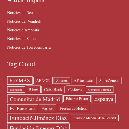
Notícies de Reus
Notícies del Vendrell
Notícies d’Amposta
Notícies de Salou
Notícies de Torredembarra
Tag Cloud
65YMÁS
AENOR
AstraZeneca
AP institute
Amazon
Biow
Cofares
CaixaBank
Barcelona
Comissió Europea
Espanya
Comunitat de Madrid
Eduardo Pastor
FC Barcelona
Forbes
Fresenius-Helios
Fundació Jiménez Díaz
Fundació Mundial de la Felicitat
Fundación Jiménez Díaz