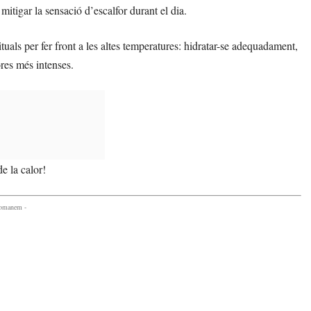
mitigar la sensació d’escalfor durant el dia.
uals per fer front a les altes temperatures: hidratar-se adequadament,
hores més intenses.
e la calor!
comanem -