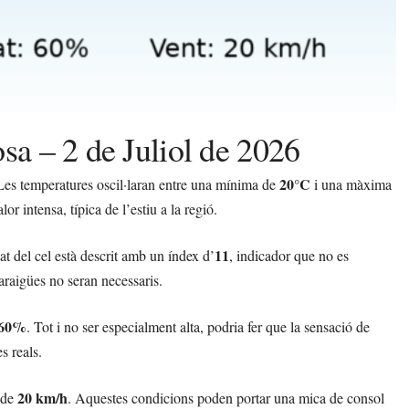
sa – 2 de Juliol de 2026
20°C
 Les temperatures oscil·laran entre una mínima de
i una màxima
r intensa, típica de l’estiu a la regió.
11
tat del cel està descrit amb un índex d’
, indicador que no es
araigües no seran necessaris.
60%
. Tot i no ser especialment alta, podria fer que la sensació de
s reals.
20 km/h
 de
. Aquestes condicions poden portar una mica de consol