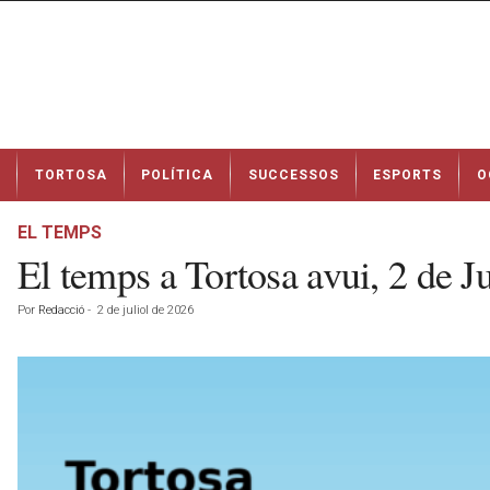
N
TORTOSA
POLÍTICA
SUCCESSOS
ESPORTS
O
o
t
í
EL TEMPS
c
El temps a Tortosa avui, 2 de J
i
e
Por
Redacció
-
2 de juliol de 2026
s
d
e
T
o
r
t
o