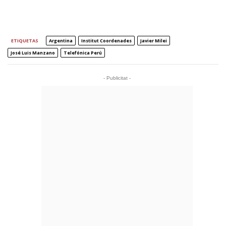
ETIQUETAS
Argentina
Institut Coordenades
Javier Milei
José Luis Manzano
Telefónica Perú
- Publicitat -