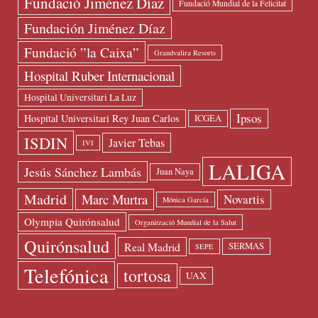
Fundació Jiménez Díaz
Fundació Mundial de la Felicitat
Fundación Jiménez Díaz
Fundació ”la Caixa”
Grandvalira Resorts
Hospital Ruber Internacional
Hospital Universitari La Luz
Ipsos
Hospital Universitari Rey Juan Carlos
ICGEA
ISDIN
Javier Tebas
IVI
LALIGA
Jesús Sánchez Lambás
Juan Naya
Madrid
Marc Murtra
Novartis
Mónica García
Olympia Quirónsalud
Organització Mundial de la Salut
Quirónsalud
Real Madrid
SERMAS
SEPE
Telefónica
tortosa
UAX