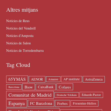
Altres mitjans
Notícies de Reus
Notícies del Vendrell
Notícies d’Amposta
Notícies de Salou
Notícies de Torredembarra
Tag Cloud
65YMÁS
AENOR
AstraZeneca
AP institute
Amazon
Biow
Cofares
CaixaBank
Barcelona
Comunitat de Madrid
Eduardo Pastor
Deutsche Telekom
Espanya
FC Barcelona
Forbes
Fresenius-Helios