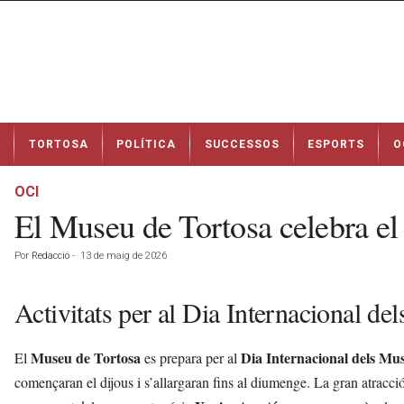
N
TORTOSA
POLÍTICA
SUCCESSOS
ESPORTS
O
o
t
í
OCI
c
El Museu de Tortosa celebra el 
i
e
Por
Redacció
-
13 de maig de 2026
s
d
e
Activitats per al Dia Internacional d
T
o
Museu de Tortosa
Dia Internacional dels Mu
El
es prepara per al
r
t
començaran el dijous i s’allargaran fins al diumenge. La gran atracci
o