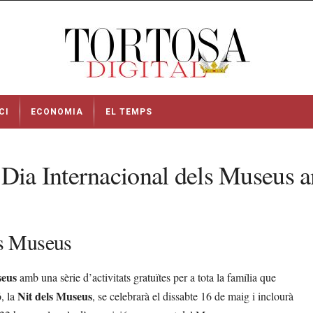
CI
ECONOMIA
EL TEMPS
Dia Internacional dels Museus am
els Museus
seus
amb una sèrie d’activitats gratuïtes per a tota la família que
Nit dels Museus
ó, la
, se celebrarà el dissabte 16 de maig i inclourà