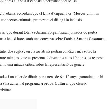
 22 hores a la sala d’exposició permanent del Museu.
la ciutadania, recordant que el lema d’enguany és ‘Museus unint un
connectors culturals, promovent el diàleg i la inclusió.
ciar que durant tota la setmana s’organitzaran jornades de portes
Antoni Casanova
s a les 18 hores amb una conversa sobre l’artista
.
Entre dos segles’, on els assistents podran conèixer més sobre la
ntre mirades’, que es presenta el divendres a les 19 hores, és resposta
 amb una mirada crítica sobre la representació de gènere.
des i un taller de dibuix per a nens de 6 a 12 anys, garantint que hi
Apropa Cultura
sa s’ha adherit al programa
, que ofereix
abilitat.