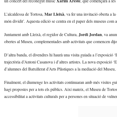
Xarim Aresté
un concert del reconegut músic
, que començarà a les
s
a
Mar Lleixà
L’alcaldessa de Tortosa,
, va fer una invitació oberta a 
a
v
món dividit’. Aquesta edició se centra en el paper dels museus com a 
u
i
Jordi Jordan
Juntament amb Lleixà, el regidor de Cultura,
, va anun
obertes al Museu, complementades amb activitats que comencen dijou
D’altra banda, el divendres hi haurà una visita guiada a l’exposició ‘
trajectòria d’Antoni Casanova i d’altres artistes. La nova exposició ‘E
d’alumnes del Batxillerat d’Arts Plàstiques a la mediació del Museu,
Finalment, el diumenge les activitats continuaran amb més visites guia
hagi propostes per a tots els públics. Així mateix, el Museu de Torto
accessibilitat a activitats culturals per a persones en situació de vulner