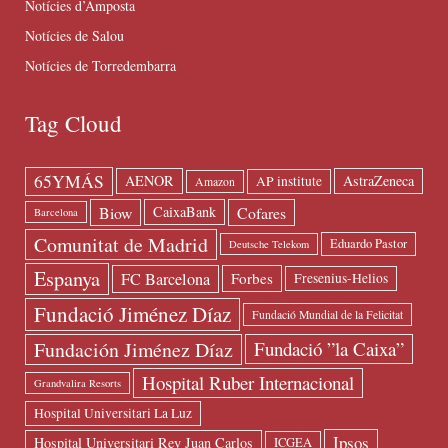
Notícies d’Amposta
Notícies de Salou
Notícies de Torredembarra
Tag Cloud
65YMÁS
AENOR
AstraZeneca
AP institute
Amazon
Biow
Cofares
CaixaBank
Barcelona
Comunitat de Madrid
Eduardo Pastor
Deutsche Telekom
Espanya
FC Barcelona
Forbes
Fresenius-Helios
Fundació Jiménez Díaz
Fundació Mundial de la Felicitat
Fundación Jiménez Díaz
Fundació ”la Caixa”
Hospital Ruber Internacional
Grandvalira Resorts
Hospital Universitari La Luz
Ipsos
Hospital Universitari Rey Juan Carlos
ICGEA