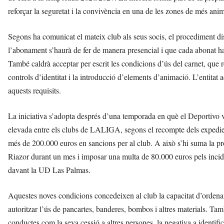
reforçar la seguretat i la convivència en una de les zones de més 
Segons ha comunicat el mateix club als seus socis, el procediment di
l’abonament s’haurà de fer de manera presencial i que cada abonat hau
També caldrà acceptar per escrit les condicions d’ús del carnet, que r
controls d’identitat i la introducció d’elements d’animació. L’entita
aquests requisits.
La iniciativa s’adopta després d’una temporada en què el Deportivo v
elevada entre els clubs de LALIGA, segons el recompte dels expedie
més de 200.000 euros en sancions per al club. A això s’hi suma la pro
Riazor durant un mes i imposar una multa de 80.000 euros pels inciden
davant la UD Las Palmas.
Aquestes noves condicions concedeixen al club la capacitat d’ordenar
autoritzar l’ús de pancartes, banderes, bombos i altres materials. T
conductes com la seva cessió a altres persones, la negativa a identifi