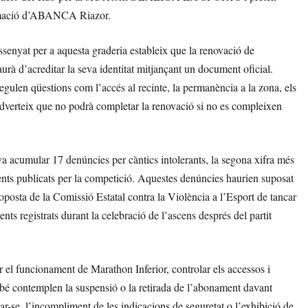
animació d’ABANCA Riazor.
ssenyat per a aquesta graderia estableix que la renovació de
rà d’acreditar la seva identitat mitjançant un document oficial.
egulen qüestions com l’accés al recinte, la permanència a la zona, els
t adverteix que no podrà completar la renovació si no es compleixen
a acumular 17 denúncies per càntics intolerants, la segona xifra més
nts publicats per la competició. Aquestes denúncies haurien suposat
posta de la Comissió Estatal contra la Violència a l’Esport de tancar
ts registrats durant la celebració de l’ascens després del partit
 el funcionament de Marathon Inferior, controlar els accessos i
ambé contemplen la suspensió o la retirada de l’abonament davant
car-se, l’incompliment de les indicacions de seguretat o l’exhibició de