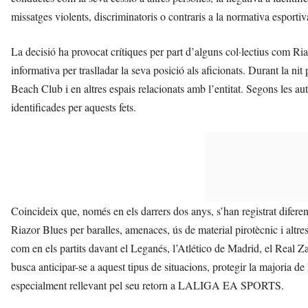
missatges violents, discriminatoris o contraris a la normativa esportiv
La decisió ha provocat crítiques per part d’alguns col·lectius com R
informativa per traslladar la seva posició als aficionats. Durant la nit
Beach Club i en altres espais relacionats amb l’entitat. Segons les aut
identificades per aquests fets.
Coincideix que, només en els darrers dos anys, s’han registrat difer
Riazor Blues per baralles, amenaces, ús de material pirotècnic i altres
com en els partits davant el Leganés, l’Atlético de Madrid, el Real
busca anticipar-se a aquest tipus de situacions, protegir la majoria de
especialment rellevant pel seu retorn a LALIGA EA SPORTS.