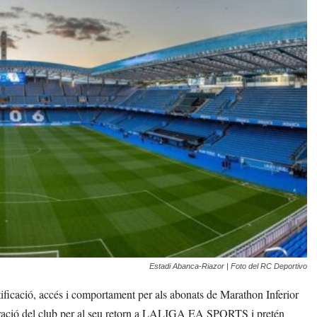
Estadi Abanca-Riazor | Foto del RC Deportivo
ificació, accés i comportament per als abonats de Marathon Inferior
aració del club per al seu retorn a LALIGA EA SPORTS i pretén