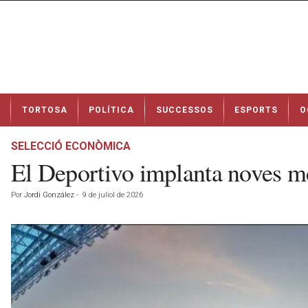
N
TORTOSA
POLÍTICA
SUCCESSOS
ESPORTS
O
o
t
í
SELECCIÓ ECONÒMICA
c
El Deportivo implanta noves me
i
e
Por
Jordi González
-
9 de juliol de 2026
s
d
e
T
o
r
t
o