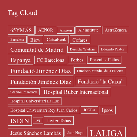
Tag Cloud
65YMÁS
AENOR
AstraZeneca
AP institute
Amazon
Biow
Cofares
CaixaBank
Barcelona
Comunitat de Madrid
Eduardo Pastor
Deutsche Telekom
Espanya
FC Barcelona
Forbes
Fresenius-Helios
Fundació Jiménez Díaz
Fundació Mundial de la Felicitat
Fundación Jiménez Díaz
Fundació ”la Caixa”
Hospital Ruber Internacional
Grandvalira Resorts
Hospital Universitari La Luz
Ipsos
Hospital Universitari Rey Juan Carlos
ICGEA
ISDIN
Javier Tebas
IVI
LALIGA
Jesús Sánchez Lambás
Juan Naya