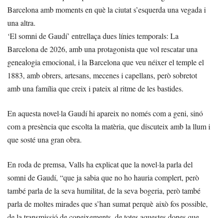
Barcelona amb moments en què la ciutat s’esquerda una vegada i
una altra.
‘El somni de Gaudí’ entrellaça dues línies temporals: La
Barcelona de 2026, amb una protagonista que vol rescatar una
genealogia emocional, i la Barcelona que veu néixer el temple el
1883, amb obrers, artesans, mecenes i capellans, però sobretot
amb una família que creix i pateix al ritme de les bastides.
En aquesta novel·la Gaudí hi apareix no només com a geni, sinó
com a presència que escolta la matèria, que discuteix amb la llum i
que sosté una gran obra.
En roda de premsa, Valls ha explicat que la novel·la parla del
somni de Gaudí, “que ja sabia que no ho hauria complert, però
també parla de la seva humilitat, de la seva bogeria, però també
parla de moltes mirades que s’han sumat perquè això fos possible,
de la transmissió de coneixements, de totes aquestes dones que