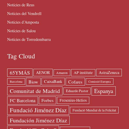
Notícies de Reus
Notícies del Vendrell
Notícies d’Amposta
Notícies de Salou
Notícies de Torredembarra
Tag Cloud
65YMÁS
AENOR
AstraZeneca
AP institute
Amazon
Biow
Cofares
CaixaBank
Barcelona
Comissió Europea
Espanya
Comunitat de Madrid
Eduardo Pastor
FC Barcelona
Forbes
Fresenius-Helios
Fundació Jiménez Díaz
Fundació Mundial de la Felicitat
Fundación Jiménez Díaz