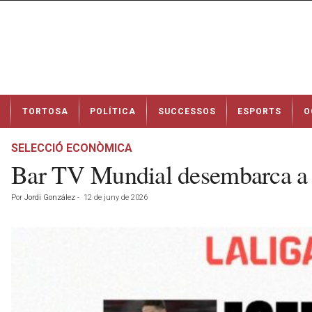
N
TORTOSA
POLÍTICA
SUCCESSOS
ESPORTS
O
o
t
í
SELECCIÓ ECONÒMICA
c
Bar TV Mundial desembarca a 
i
e
Por
Jordi González
-
12 de juny de 2026
s
d
e
T
o
r
t
o