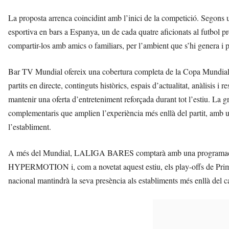
La proposta arrenca coincidint amb l’inici de la competició. Segons
esportiva en bars a Espanya, un de cada quatre aficionats al futbol pre
compartir-los amb amics o familiars, per l’ambient que s’hi genera i pe
Bar TV Mundial ofereix una cobertura completa de la Copa Mundia
partits en directe, continguts històrics, espais d’actualitat, anàlis
mantenir una oferta d’entreteniment reforçada durant tot l’estiu. La 
complementaris que amplien l’experiència més enllà del partit, amb 
l’establiment.
A més del Mundial, LALIGA BARES comptarà amb una programació
HYPERMOTION i, com a novetat aquest estiu, els play-offs de Prim
nacional mantindrà la seva presència als establiments més enllà del