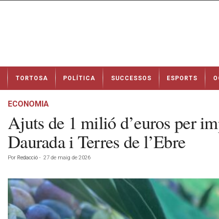
N
TORTOSA
POLÍTICA
SUCCESSOS
ESPORTS
O
o
t
í
ECONOMIA
c
Ajuts de 1 milió d’euros per im
i
e
Daurada i Terres de l’Ebre
s
d
Por
Redacció
-
27 de maig de 2026
e
T
o
r
t
o