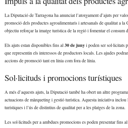
Impuls a la qualitat dels productes ag
La Diputació de Tarragona ha anunciat l’atorgament d’ajuts per valo
promoció dels productes agroalimentaris i artesanals de qualitat a la 
objectiu reforçar la imatge turística de la regió i fomentar el consum 
30 de juny
Els ajuts estan disponibles fins al
i poden ser sol·licitats
que representin els interessos de productors locals. Les ajudes podran 
accions de promoció tant en línia com fora de línia.
Sol·licituds i promocions turístiques
A més d’aquests ajuts, la Diputació també ha obert un altre programa
actuacions de màrqueting i gestió turística. Aquesta iniciativa inclou 
turístiques i l’ús de distintius de qualitat per a les platges de la zona.
Les sol·licituds per a ambdues promocions es poden presentar fins a